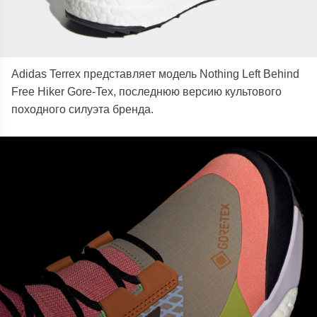
Adidas Terrex представляет модель Nothing Left Behind
Free Hiker Gore-Tex, последнюю версию культового
походного силуэта бренда.