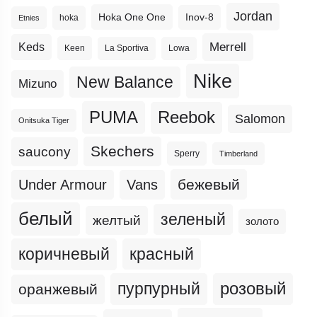
Jordan
Hoka One One
Inov-8
hoka
Etnies
Merrell
Keds
Keen
La Sportiva
Lowa
Nike
New Balance
Mizuno
PUMA
Reebok
Salomon
Onitsuka Tiger
Skechers
saucony
Sperry
Timberland
бежевый
Under Armour
Vans
белый
зеленый
желтый
золото
коричневый
красный
пурпурный
розовый
оранжевый