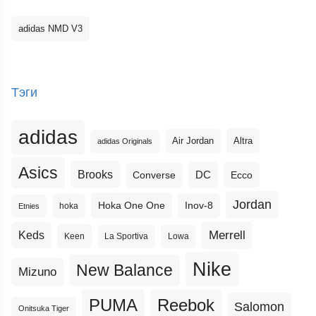
adidas NMD V3
Тэги
adidas
Altra
Air Jordan
adidas Originals
Asics
Brooks
DC
Ecco
Converse
Jordan
Hoka One One
Inov-8
hoka
Etnies
Merrell
Keds
Keen
La Sportiva
Lowa
Nike
New Balance
Mizuno
PUMA
Reebok
Salomon
Onitsuka Tiger