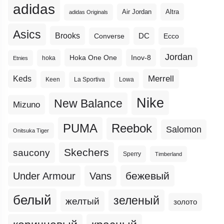
adidas
Altra
Air Jordan
adidas Originals
Asics
Brooks
DC
Ecco
Converse
Jordan
Hoka One One
Inov-8
hoka
Etnies
Merrell
Keds
Keen
La Sportiva
Lowa
Nike
New Balance
Mizuno
PUMA
Reebok
Salomon
Onitsuka Tiger
Skechers
saucony
Sperry
Timberland
бежевый
Under Armour
Vans
белый
зеленый
желтый
золото