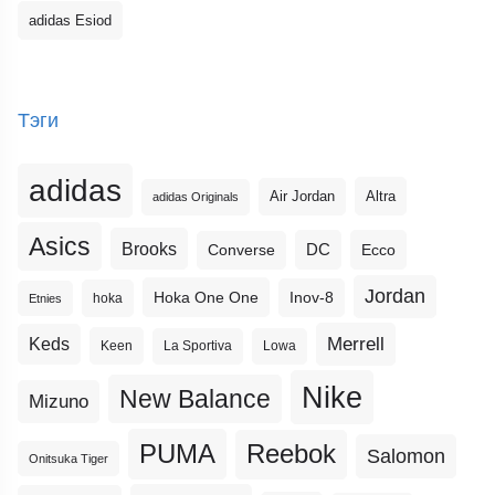
adidas Esiod
Тэги
adidas
Altra
Air Jordan
adidas Originals
Asics
Brooks
DC
Ecco
Converse
Jordan
Hoka One One
Inov-8
hoka
Etnies
Merrell
Keds
Keen
La Sportiva
Lowa
Nike
New Balance
Mizuno
PUMA
Reebok
Salomon
Onitsuka Tiger