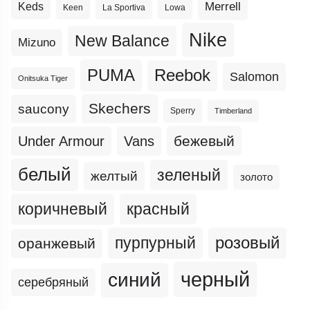
Merrell
Keds
Keen
La Sportiva
Lowa
Nike
New Balance
Mizuno
PUMA
Reebok
Salomon
Onitsuka Tiger
Skechers
saucony
Sperry
Timberland
бежевый
Under Armour
Vans
белый
зеленый
желтый
золото
коричневый
красный
пурпурный
розовый
оранжевый
черный
синий
серебряный