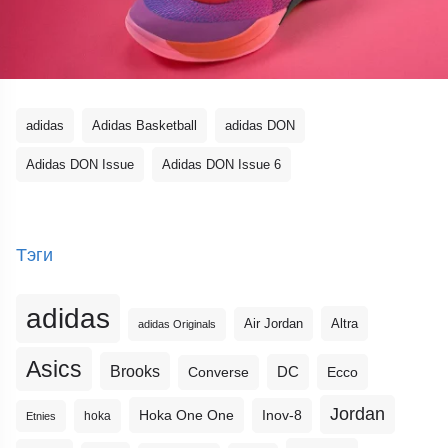
adidas
Adidas Basketball
adidas DON
Adidas DON Issue
Adidas DON Issue 6
Тэги
adidas
Altra
Air Jordan
adidas Originals
Asics
Brooks
DC
Ecco
Converse
Jordan
Hoka One One
Inov-8
hoka
Etnies