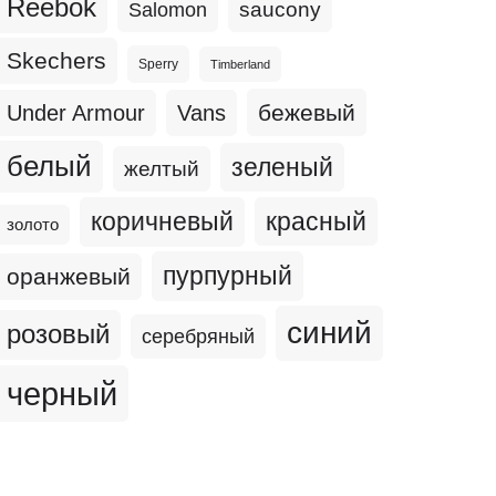
Reebok
Salomon
saucony
Skechers
Sperry
Timberland
бежевый
Under Armour
Vans
белый
зеленый
желтый
коричневый
красный
золото
пурпурный
оранжевый
синий
розовый
серебряный
черный