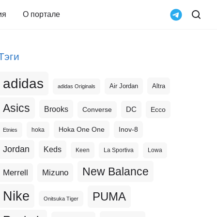
ия
О портале
Тэги
adidas
Altra
Air Jordan
adidas Originals
Asics
Brooks
DC
Ecco
Converse
Hoka One One
Inov-8
hoka
Etnies
Jordan
Keds
Keen
La Sportiva
Lowa
New Balance
Merrell
Mizuno
Nike
PUMA
Onitsuka Tiger