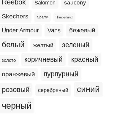
Reebok
Salomon
saucony
Skechers
Sperry
Timberland
бежевый
Under Armour
Vans
белый
зеленый
желтый
коричневый
красный
золото
пурпурный
оранжевый
синий
розовый
серебряный
черный