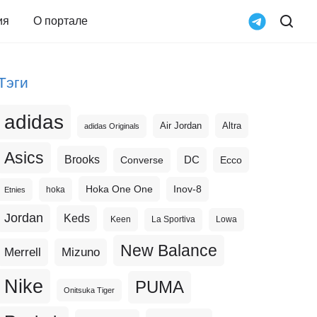
ия
О портале
Тэги
adidas
Altra
Air Jordan
adidas Originals
Asics
Brooks
DC
Ecco
Converse
Hoka One One
Inov-8
hoka
Etnies
Jordan
Keds
Keen
La Sportiva
Lowa
New Balance
Merrell
Mizuno
Nike
PUMA
Onitsuka Tiger