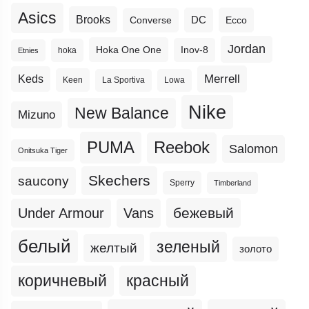
Asics
Brooks
DC
Ecco
Converse
Jordan
Hoka One One
Inov-8
hoka
Etnies
Merrell
Keds
Keen
La Sportiva
Lowa
Nike
New Balance
Mizuno
PUMA
Reebok
Salomon
Onitsuka Tiger
Skechers
saucony
Sperry
Timberland
бежевый
Under Armour
Vans
белый
зеленый
желтый
золото
коричневый
красный