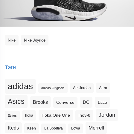
Nike
Nike Joyride
Тэги
adidas
Altra
Air Jordan
adidas Originals
Asics
Brooks
DC
Ecco
Converse
Jordan
Hoka One One
Inov-8
hoka
Etnies
Merrell
Keds
Keen
La Sportiva
Lowa