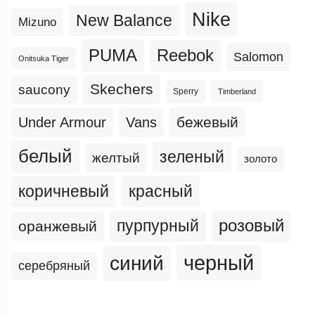
Nike
New Balance
Mizuno
PUMA
Reebok
Salomon
Onitsuka Tiger
Skechers
saucony
Sperry
Timberland
бежевый
Under Armour
Vans
белый
зеленый
желтый
золото
коричневый
красный
пурпурный
розовый
оранжевый
черный
синий
серебряный