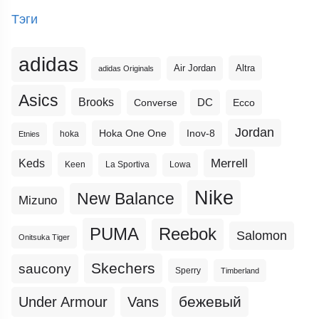
Тэги
adidas
Altra
Air Jordan
adidas Originals
Asics
Brooks
DC
Ecco
Converse
Jordan
Hoka One One
Inov-8
hoka
Etnies
Merrell
Keds
Keen
La Sportiva
Lowa
Nike
New Balance
Mizuno
PUMA
Reebok
Salomon
Onitsuka Tiger
Skechers
saucony
Sperry
Timberland
бежевый
Under Armour
Vans