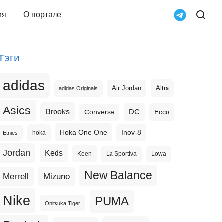
ия
О портале
Тэги
adidas
Altra
Air Jordan
adidas Originals
Asics
Brooks
DC
Ecco
Converse
Hoka One One
Inov-8
hoka
Etnies
Jordan
Keds
Keen
La Sportiva
Lowa
New Balance
Merrell
Mizuno
Nike
PUMA
Onitsuka Tiger