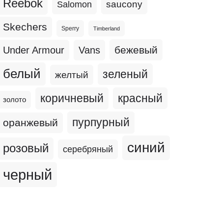
Reebok
Salomon
saucony
Skechers
Sperry
Timberland
бежевый
Under Armour
Vans
белый
зеленый
желтый
коричневый
красный
золото
пурпурный
оранжевый
синий
розовый
серебряный
черный