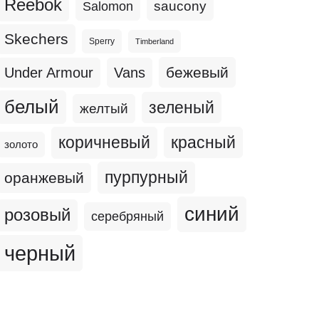
Reebok
Salomon
saucony
Skechers
Sperry
Timberland
бежевый
Under Armour
Vans
белый
зеленый
желтый
коричневый
красный
золото
пурпурный
оранжевый
синий
розовый
серебряный
черный