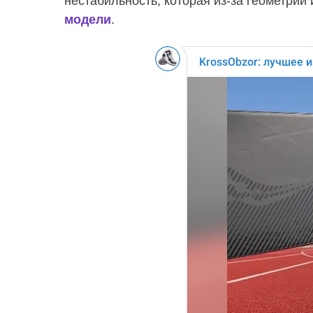
нестабильность, которая из-за геометрии
модели
.