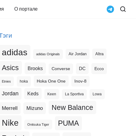
ия
О портале
Тэги
adidas
Altra
Air Jordan
adidas Originals
Asics
Brooks
DC
Ecco
Converse
Hoka One One
Inov-8
hoka
Etnies
Jordan
Keds
Keen
La Sportiva
Lowa
New Balance
Merrell
Mizuno
Nike
PUMA
Onitsuka Tiger