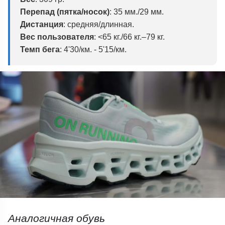
Перепад (пятка/носок)
:
35 мм./29 мм.
Дистанция
: средняя/длинная.
Вес пользователя
: <65 кг./66 кг.–79 кг.
Темп бега
:
4'30/км. - 5'15/км.
Аналогичная обувь