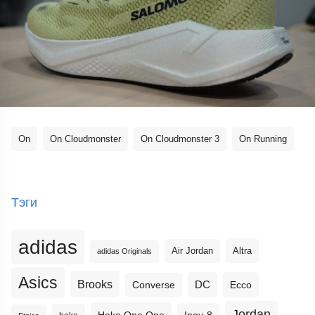
On
On Cloudmonster
On Cloudmonster 3
On Running
Тэги
adidas
Altra
Air Jordan
adidas Originals
Asics
Brooks
DC
Ecco
Converse
Jordan