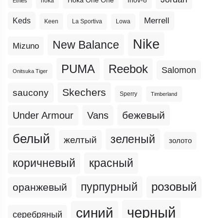
Hoka One One
Inov-8
hoka
Etnies
Merrell
Keds
Keen
La Sportiva
Lowa
Nike
New Balance
Mizuno
PUMA
Reebok
Salomon
Onitsuka Tiger
Skechers
saucony
Sperry
Timberland
бежевый
Under Armour
Vans
белый
зеленый
желтый
золото
коричневый
красный
пурпурный
розовый
оранжевый
черный
синий
серебряный