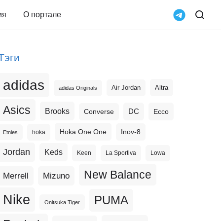
ия
О портале
Тэги
adidas
Altra
Air Jordan
adidas Originals
Asics
Brooks
DC
Ecco
Converse
Hoka One One
Inov-8
hoka
Etnies
Jordan
Keds
Keen
La Sportiva
Lowa
New Balance
Merrell
Mizuno
Nike
PUMA
Onitsuka Tiger