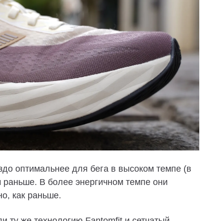
аздо оптимальнее для бега в высоком темпе (в
м раньше. В более энергичном темпе они
о, как раньше.
и ту же технологию Fantomfit и сетчатый