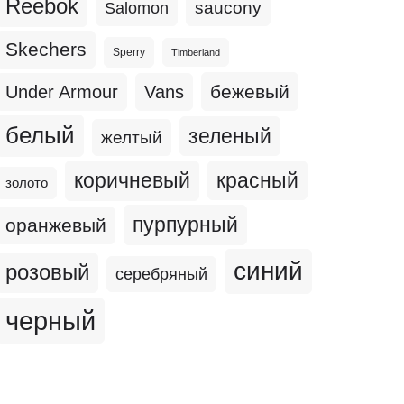
Reebok
Salomon
saucony
Skechers
Sperry
Timberland
бежевый
Under Armour
Vans
белый
зеленый
желтый
коричневый
красный
золото
пурпурный
оранжевый
синий
розовый
серебряный
черный