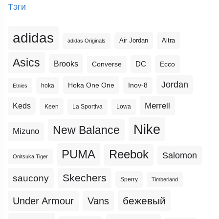
Тэги
adidas
Altra
Air Jordan
adidas Originals
Asics
Brooks
DC
Ecco
Converse
Jordan
Hoka One One
Inov-8
hoka
Etnies
Merrell
Keds
Keen
La Sportiva
Lowa
Nike
New Balance
Mizuno
PUMA
Reebok
Salomon
Onitsuka Tiger
Skechers
saucony
Sperry
Timberland
бежевый
Under Armour
Vans