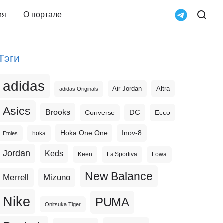
ия
О портале
Тэги
adidas
Altra
Air Jordan
adidas Originals
Asics
Brooks
DC
Ecco
Converse
Hoka One One
Inov-8
hoka
Etnies
Jordan
Keds
Keen
La Sportiva
Lowa
New Balance
Merrell
Mizuno
Nike
PUMA
Onitsuka Tiger