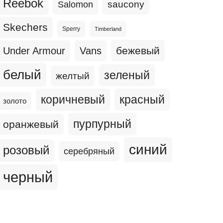
Reebok
Salomon
saucony
Skechers
Sperry
Timberland
бежевый
Under Armour
Vans
белый
зеленый
желтый
коричневый
красный
золото
пурпурный
оранжевый
синий
розовый
серебряный
черный