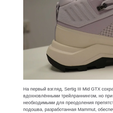
На первый взгляд, Sertig III Mid GTX сох
вдохновлёнными трейлраннингом
, но пр
необходимыми для преодоления препятст
подошва, разработанная
Mammut,
обеспе