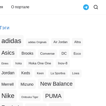
ия
О портале
Тэги
adidas
Altra
Air Jordan
adidas Originals
Asics
Brooks
DC
Ecco
Converse
Hoka One One
Inov-8
hoka
Etnies
Jordan
Keds
Keen
La Sportiva
Lowa
New Balance
Merrell
Mizuno
Nike
PUMA
Onitsuka Tiger