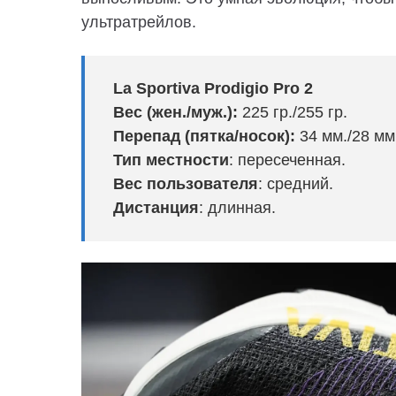
ультратрейлов.
La Sportiva Prodigio Pro 2
Вес (жен./муж.):
225 гр./255 гр.
Перепад (пятка/носок):
34
мм./28 мм
Тип местности
: пересеченная.
Вес пользователя
: средний.
Дистанция
: длинная.