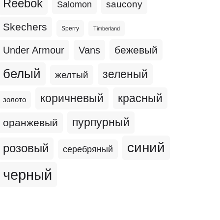
Reebok
Salomon
saucony
Skechers
Sperry
Timberland
бежевый
Under Armour
Vans
белый
зеленый
желтый
коричневый
красный
золото
пурпурный
оранжевый
синий
розовый
серебряный
черный