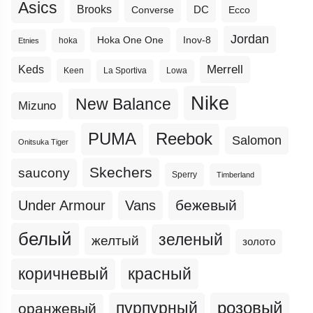
Asics
Brooks
DC
Ecco
Converse
Jordan
Hoka One One
Inov-8
hoka
Etnies
Merrell
Keds
Keen
La Sportiva
Lowa
Nike
New Balance
Mizuno
PUMA
Reebok
Salomon
Onitsuka Tiger
Skechers
saucony
Sperry
Timberland
бежевый
Under Armour
Vans
белый
зеленый
желтый
золото
коричневый
красный
пурпурный
розовый
оранжевый