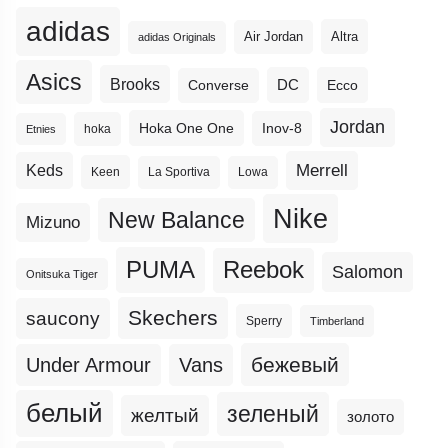
adidas
Altra
Air Jordan
adidas Originals
Asics
Brooks
DC
Ecco
Converse
Jordan
Hoka One One
Inov-8
hoka
Etnies
Merrell
Keds
Keen
La Sportiva
Lowa
Nike
New Balance
Mizuno
PUMA
Reebok
Salomon
Onitsuka Tiger
Skechers
saucony
Sperry
Timberland
бежевый
Under Armour
Vans
белый
зеленый
желтый
золото