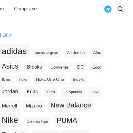
ия
О портале
Тэги
adidas
Altra
Air Jordan
adidas Originals
Asics
Brooks
DC
Ecco
Converse
Hoka One One
Inov-8
hoka
Etnies
Jordan
Keds
Keen
La Sportiva
Lowa
New Balance
Merrell
Mizuno
Nike
PUMA
Onitsuka Tiger