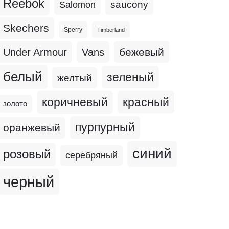
Reebok
Salomon
saucony
Skechers
Sperry
Timberland
бежевый
Under Armour
Vans
белый
зеленый
желтый
коричневый
красный
золото
пурпурный
оранжевый
синий
розовый
серебряный
черный