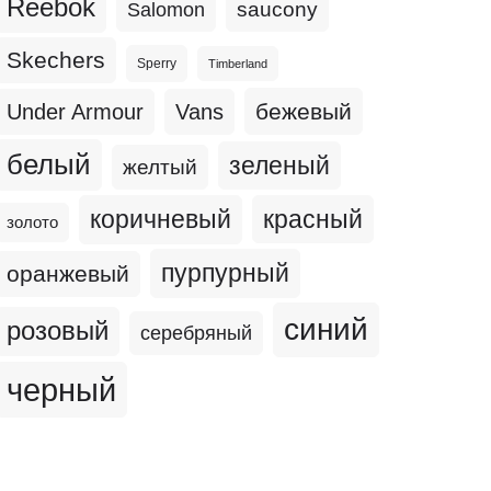
Reebok
Salomon
saucony
Skechers
Sperry
Timberland
бежевый
Under Armour
Vans
белый
зеленый
желтый
коричневый
красный
золото
пурпурный
оранжевый
синий
розовый
серебряный
черный