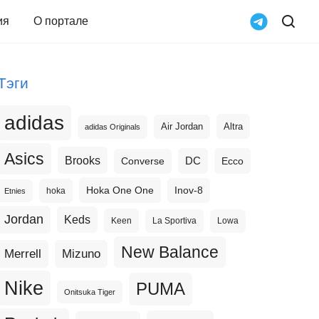
ия
О портале
Тэги
adidas
Altra
Air Jordan
adidas Originals
Asics
Brooks
DC
Ecco
Converse
Hoka One One
Inov-8
hoka
Etnies
Jordan
Keds
Keen
La Sportiva
Lowa
New Balance
Merrell
Mizuno
Nike
PUMA
Onitsuka Tiger