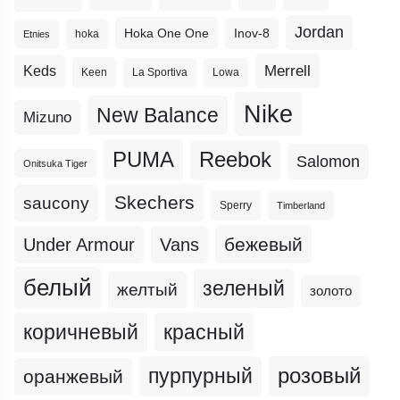
Jordan
Hoka One One
Inov-8
hoka
Etnies
Merrell
Keds
Keen
La Sportiva
Lowa
Nike
New Balance
Mizuno
PUMA
Reebok
Salomon
Onitsuka Tiger
Skechers
saucony
Sperry
Timberland
бежевый
Under Armour
Vans
белый
зеленый
желтый
золото
коричневый
красный
пурпурный
розовый
оранжевый