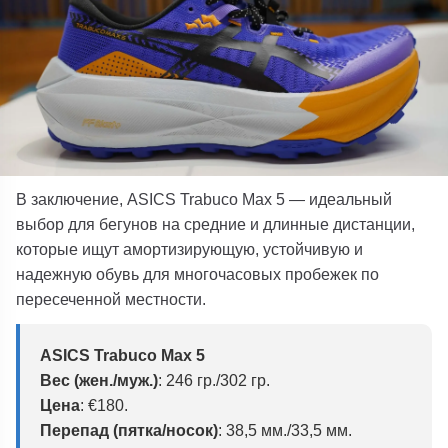
В заключение,
ASICS
Trabuco Max 5 — идеальный
выбор для бегунов на средние и длинные дистанции,
которые ищут амортизирующую, устойчивую и
надежную обувь для многочасовых пробежек по
пересеченной местности.
ASICS
Trabuco Max 5
Вес (жен./муж.)
:
246 гр./302 гр.
Цена
:
€180.
Перепад (пятка/носок)
:
38,5 мм./33,5 мм.