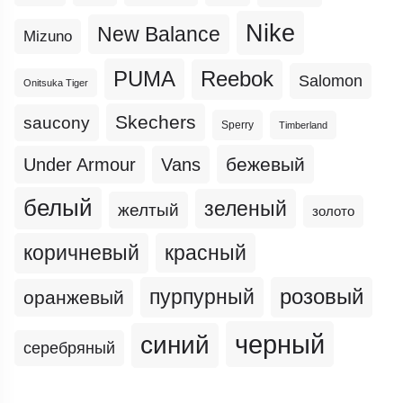
Nike
New Balance
Mizuno
PUMA
Reebok
Salomon
Onitsuka Tiger
Skechers
saucony
Sperry
Timberland
бежевый
Under Armour
Vans
белый
зеленый
желтый
золото
коричневый
красный
пурпурный
розовый
оранжевый
черный
синий
серебряный