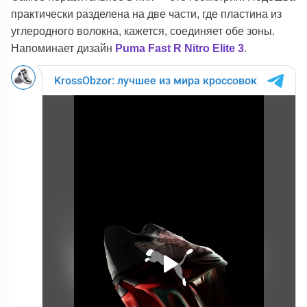
практически разделена на две части, где пластина из
углеродного волокна, кажется, соединяет обе зоны.
Напоминает дизайн
Puma
Fast R Nitro Elite 3
.