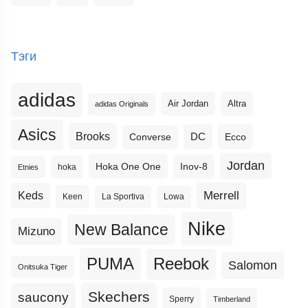
Тэги
adidas
Altra
Air Jordan
adidas Originals
Asics
Brooks
DC
Ecco
Converse
Jordan
Hoka One One
Inov-8
hoka
Etnies
Merrell
Keds
Keen
La Sportiva
Lowa
Nike
New Balance
Mizuno
PUMA
Reebok
Salomon
Onitsuka Tiger
Skechers
saucony
Sperry
Timberland