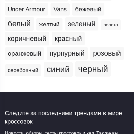
бежевый
Under Armour
Vans
белый
зеленый
желтый
золото
коричневый
красный
пурпурный
розовый
оранжевый
черный
синий
серебряный
Следите за последними трендами
в мире
кроссовок
Новости, обзоры, тесты кроссовок и кед. Так же вы