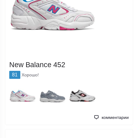
New Balance 452
81
Хорошо!
комментарии