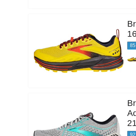
Br
1
85
B
Ad
2
92