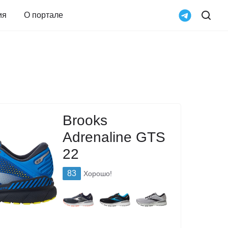
ия
О портале
Brooks
Adrenaline GTS
22
83
Хорошо!