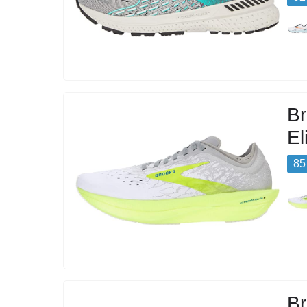
Br
El
85
Br