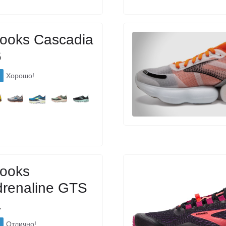
ooks Cascadia
6
Хорошо!
rooks
renaline GTS
1
Отлично!