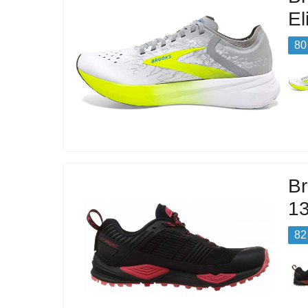
El
80
Br
1
82