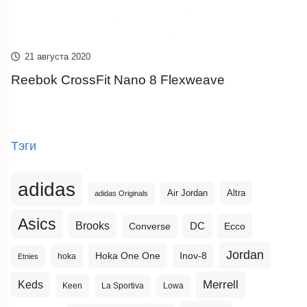
21 августа 2020
Reebok CrossFit Nano 8 Flexweave
Тэги
adidas
Altra
Air Jordan
adidas Originals
Asics
Brooks
DC
Ecco
Converse
Jordan
Hoka One One
Inov-8
hoka
Etnies
Merrell
Keds
Keen
La Sportiva
Lowa