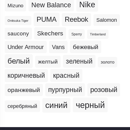
Nike
New Balance
Mizuno
PUMA
Reebok
Salomon
Onitsuka Tiger
Skechers
saucony
Sperry
Timberland
бежевый
Under Armour
Vans
белый
зеленый
желтый
золото
коричневый
красный
пурпурный
розовый
оранжевый
черный
синий
серебряный