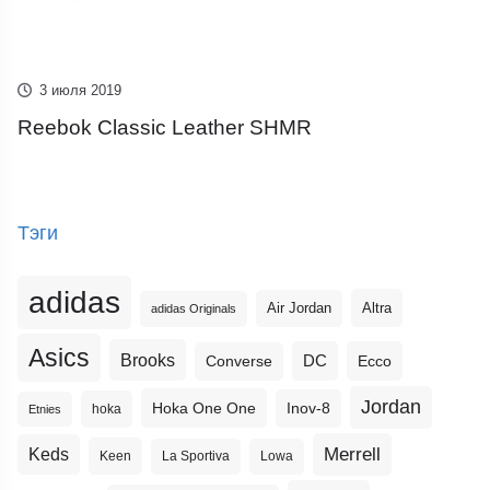
3 июля 2019
Reebok Classic Leather SHMR
Тэги
adidas
Altra
Air Jordan
adidas Originals
Asics
Brooks
DC
Ecco
Converse
Jordan
Hoka One One
Inov-8
hoka
Etnies
Merrell
Keds
Keen
La Sportiva
Lowa