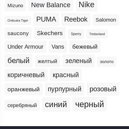
Nike
New Balance
Mizuno
PUMA
Reebok
Salomon
Onitsuka Tiger
Skechers
saucony
Sperry
Timberland
бежевый
Under Armour
Vans
белый
зеленый
желтый
золото
коричневый
красный
пурпурный
розовый
оранжевый
черный
синий
серебряный