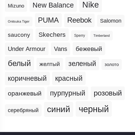
Nike
New Balance
Mizuno
PUMA
Reebok
Salomon
Onitsuka Tiger
Skechers
saucony
Sperry
Timberland
бежевый
Under Armour
Vans
белый
зеленый
желтый
золото
коричневый
красный
пурпурный
розовый
оранжевый
черный
синий
серебряный