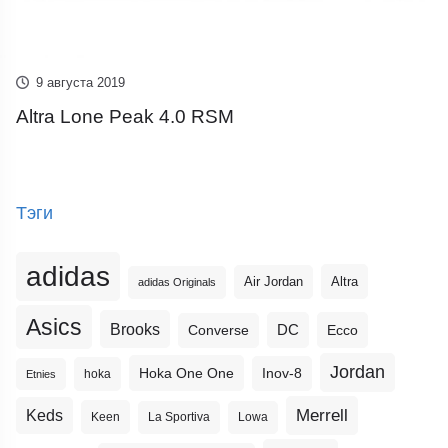
9 августа 2019
Altra Lone Peak 4.0 RSM
Тэги
adidas
Altra
Air Jordan
adidas Originals
Asics
Brooks
DC
Ecco
Converse
Jordan
Hoka One One
Inov-8
hoka
Etnies
Merrell
Keds
Keen
La Sportiva
Lowa