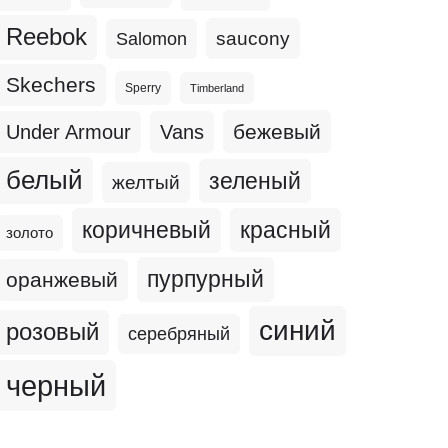
Reebok
Salomon
saucony
Skechers
Sperry
Timberland
бежевый
Under Armour
Vans
белый
зеленый
желтый
коричневый
красный
золото
пурпурный
оранжевый
синий
розовый
серебряный
черный