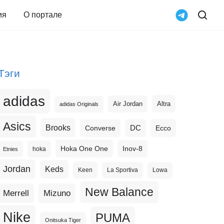
ия
О портале
Тэги
adidas
Altra
Air Jordan
adidas Originals
Asics
Brooks
DC
Ecco
Converse
Hoka One One
Inov-8
hoka
Etnies
Jordan
Keds
Keen
La Sportiva
Lowa
New Balance
Merrell
Mizuno
Nike
PUMA
Onitsuka Tiger