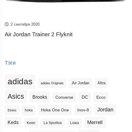
2 сентября 2020
Air Jordan Trainer 2 Flyknit
Тэги
adidas
Altra
Air Jordan
adidas Originals
Asics
Brooks
DC
Ecco
Converse
Jordan
Hoka One One
Inov-8
hoka
Etnies
Merrell
Keds
Keen
La Sportiva
Lowa