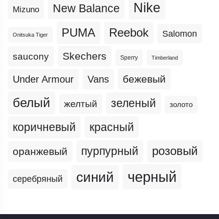
Nike
New Balance
Mizuno
PUMA
Reebok
Salomon
Onitsuka Tiger
Skechers
saucony
Sperry
Timberland
бежевый
Under Armour
Vans
белый
зеленый
желтый
золото
коричневый
красный
пурпурный
розовый
оранжевый
черный
синий
серебряный