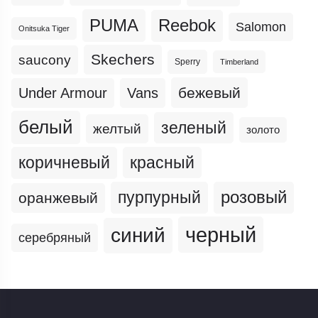
PUMA
Reebok
Salomon
Onitsuka Tiger
Skechers
saucony
Sperry
Timberland
бежевый
Under Armour
Vans
белый
зеленый
желтый
золото
коричневый
красный
пурпурный
розовый
оранжевый
черный
синий
серебряный