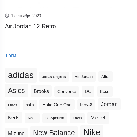
1 сентября 2020
Air Jordan 12 Retro
Тэги
adidas
Altra
Air Jordan
adidas Originals
Asics
Brooks
DC
Ecco
Converse
Jordan
Hoka One One
Inov-8
hoka
Etnies
Merrell
Keds
Keen
La Sportiva
Lowa
Nike
New Balance
Mizuno