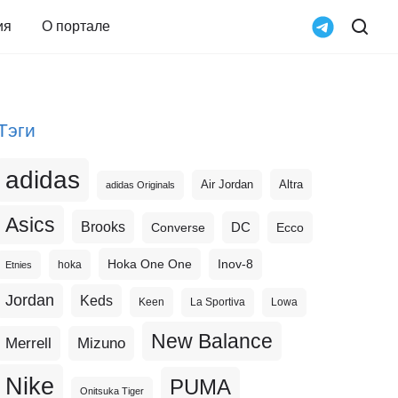
ия
О портале
Тэги
adidas
Altra
Air Jordan
adidas Originals
Asics
Brooks
DC
Ecco
Converse
Hoka One One
Inov-8
hoka
Etnies
Jordan
Keds
Keen
La Sportiva
Lowa
New Balance
Merrell
Mizuno
Nike
PUMA
Onitsuka Tiger