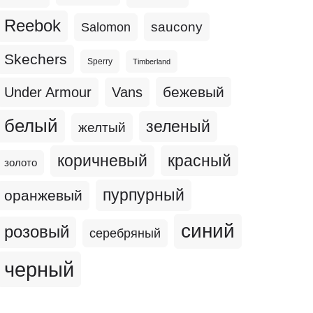
Reebok
Salomon
saucony
Skechers
Sperry
Timberland
бежевый
Under Armour
Vans
белый
зеленый
желтый
коричневый
красный
золото
пурпурный
оранжевый
синий
розовый
серебряный
черный