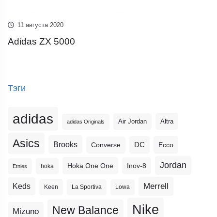
11 августа 2020
Adidas ZX 5000
Тэги
adidas
Altra
Air Jordan
adidas Originals
Asics
Brooks
DC
Ecco
Converse
Jordan
Hoka One One
Inov-8
hoka
Etnies
Merrell
Keds
Keen
La Sportiva
Lowa
Nike
New Balance
Mizuno