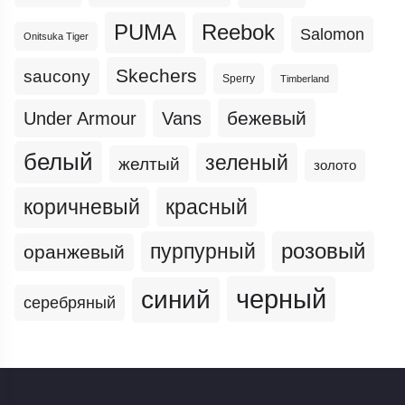
PUMA
Reebok
Salomon
Onitsuka Tiger
Skechers
saucony
Sperry
Timberland
бежевый
Under Armour
Vans
белый
зеленый
желтый
золото
коричневый
красный
пурпурный
розовый
оранжевый
черный
синий
серебряный