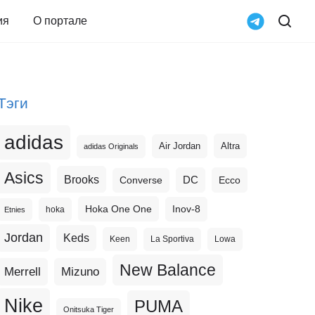
ия
О портале
Тэги
adidas
Altra
Air Jordan
adidas Originals
Asics
Brooks
DC
Ecco
Converse
Hoka One One
Inov-8
hoka
Etnies
Jordan
Keds
Keen
La Sportiva
Lowa
New Balance
Merrell
Mizuno
Nike
PUMA
Onitsuka Tiger