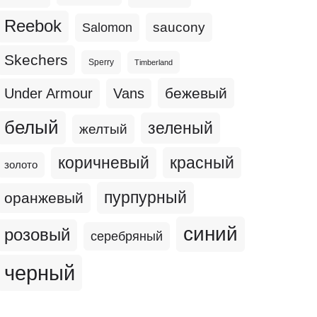
Reebok
Salomon
saucony
Skechers
Sperry
Timberland
бежевый
Under Armour
Vans
белый
зеленый
желтый
коричневый
красный
золото
пурпурный
оранжевый
синий
розовый
серебряный
черный